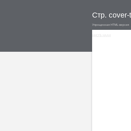
Стр. cover-
Упрощенная HTML-версия
ННСГБ НААН