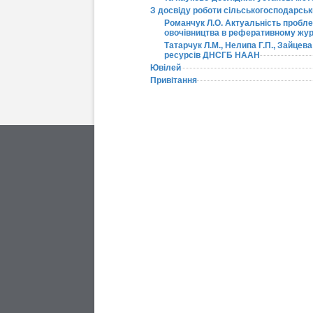
З досвіду роботи сільськогосподарськ
Романчук Л.О. Актуальність пробле
овочівництва в реферативному жур
Татарчук Л.М., Нелипа Г.П., Зайцева
ресурсів ДНСГБ НААН
Ювілей
Привітання