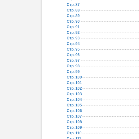
Стр. 87
Стр. 88
Стр. 89
Стр. 90
Стр. 91
Стр. 92
Стр. 93
Стр. 94
Стр. 95
Стр. 96
Стр. 97
Стр. 98
Стр. 99
Стр. 100
Стр. 101
Стр. 102
Стр. 103
Стр. 104
Стр. 105
Стр. 106
Стр. 107
Стр. 108
Стр. 109
Стр. 110
Стр. 111