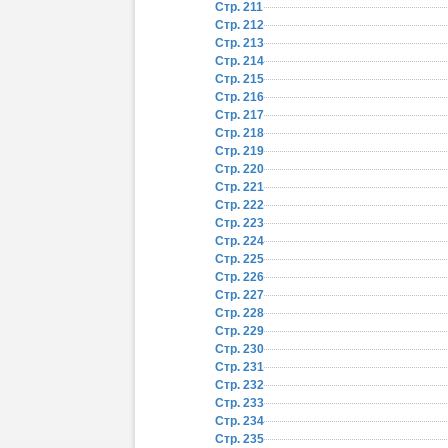
Стр. 211
Стр. 212
Стр. 213
Стр. 214
Стр. 215
Стр. 216
Стр. 217
Стр. 218
Стр. 219
Стр. 220
Стр. 221
Стр. 222
Стр. 223
Стр. 224
Стр. 225
Стр. 226
Стр. 227
Стр. 228
Стр. 229
Стр. 230
Стр. 231
Стр. 232
Стр. 233
Стр. 234
Стр. 235