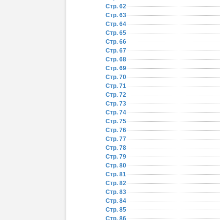
Стр. 62
Стр. 63
Стр. 64
Стр. 65
Стр. 66
Стр. 67
Стр. 68
Стр. 69
Стр. 70
Стр. 71
Стр. 72
Стр. 73
Стр. 74
Стр. 75
Стр. 76
Стр. 77
Стр. 78
Стр. 79
Стр. 80
Стр. 81
Стр. 82
Стр. 83
Стр. 84
Стр. 85
Стр. 86