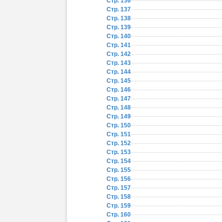
Стр. 136
Стр. 137
Стр. 138
Стр. 139
Стр. 140
Стр. 141
Стр. 142
Стр. 143
Стр. 144
Стр. 145
Стр. 146
Стр. 147
Стр. 148
Стр. 149
Стр. 150
Стр. 151
Стр. 152
Стр. 153
Стр. 154
Стр. 155
Стр. 156
Стр. 157
Стр. 158
Стр. 159
Стр. 160