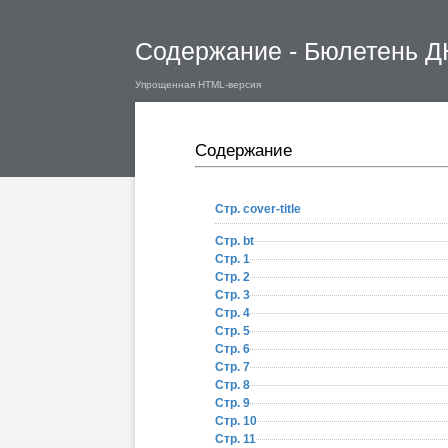
Содержание - Бюлетень ДН
Упрощенная HTML-версия
Содержание
Стр. cover-title
Стр. bt
Стр. 1
Стр. 2
Стр. 3
Стр. 4
Стр. 5
Стр. 6
Стр. 7
Стр. 8
Стр. 9
Стр. 10
Стр. 11