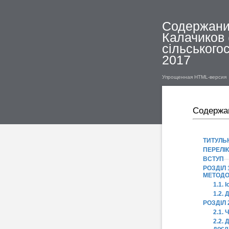
Содержание
Калачиков 
сільськогос
2017
Упрощенная HTML-версия
Содержа
ТИТУЛЬ
ПЕРЕЛІ
ВСТУП
РОЗДІЛ
МЕТОДО
1.1. 
1.2.
РОЗДІЛ 
2.1.
2.2. 
досл