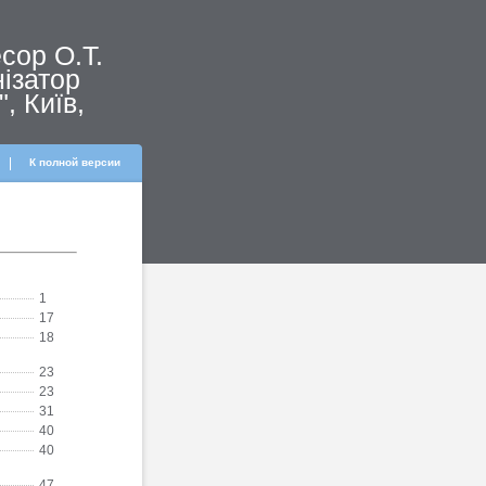
сор О.Т.
нізатор
, Київ,
К полной версии
1
17
18
23
23
31
40
40
47