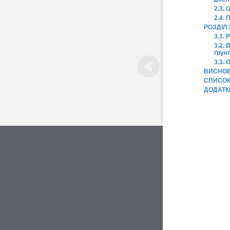
2.3. 
2.4. 
РОЗДІЛ
3.1.
3.2. 
ґрунт
3.3.
ВИСНО
СПИСОК
ДОДАТК