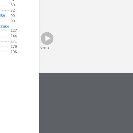
59
72
ОВА
99
99
стики
127
144
171
176
Стр. 1
196