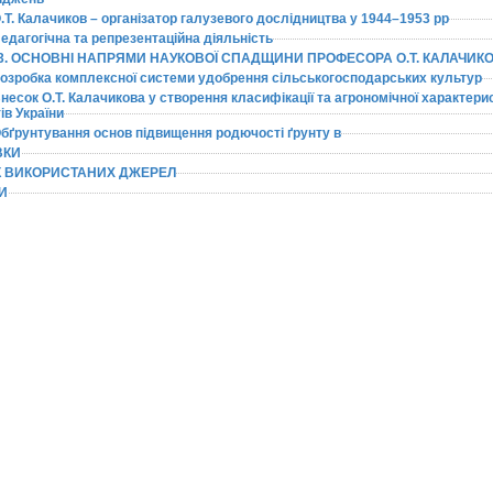
О.Т. Калачиков – організатор галузевого дослідництва у 1944–1953 рр
Педагогічна та репрезентаційна діяльність
 3. ОСНОВНІ НАПРЯМИ НАУКОВОЇ СПАДЩИНИ ПРОФЕСОРА О.Т. КАЛАЧИК
 Розробка комплексної системи удобрення сільськогосподарських культур
Внесок О.Т. Калачикова у створення класифікації та агрономічної характери
ів України
 Обґрунтування основ підвищення родючості ґрунту в
ВКИ
 ВИКОРИСТАНИХ ДЖЕРЕЛ
И