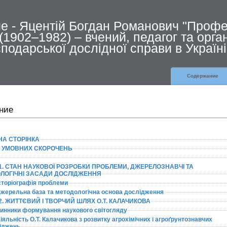
 - Яцентій Богдан Романович "Профе
(1902–1982) – вчений, педагог та орга
подарської дослідної справи в Україні"
Содержание
ние
НА СТОРІНКА
К УМОВНИХ СКОРОЧЕНЬ
 1. CТАН НАУКОВОЇ РОЗРОБКИ ПРОБЛЕМИ, ДЖЕРЕЛОЗНАВЧІ ТА
ЛОГІЧНІ ЗАСАДИ ДОСЛІДЖЕННЯ
Історіографія проблеми
 Джерельна база та методологічна основа дослідження
2. ЖИТТЄВИЙ І ТВОРЧИЙ ШЛЯХ О.Т. КАЛАЧИКОВА
 Чинники формування наукового світогляду
Діяльність О.Т. Калачикова з розвитку агрохімічних і агроґрунтознавчих
іджень