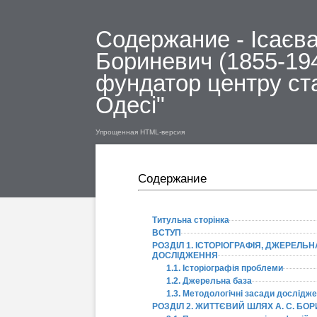
Содержание - Ісаєва
Бориневич (1855-194
фундатор центру ст
Одесі"
Упрощенная HTML-версия
Содержание
Титульна сторінка
ВСТУП
РОЗДІЛ 1. ІСТОРІОГРАФІЯ, ДЖЕРЕЛЬ
ДОСЛІДЖЕННЯ
1.1. Історіографія проблеми
1.2. Джерельна база
1.3. Методологічні засади дослідж
РОЗДІЛ 2. ЖИТТЄВИЙ ШЛЯХ А. С. БО