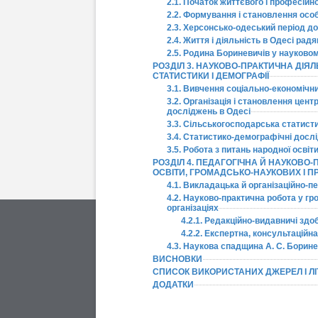
2.1. Початок життєвого і професійн
2.2. Формування і становлення особ
2.3. Херсонсько-одеський період д
2.4. Життя і діяльність в Одесі рад
2.5. Родина Бориневичів у науково
РОЗДІЛ 3. НАУКОВО-ПРАКТИЧНА ДІЯЛЬ
СТАТИСТИКИ І ДЕМОГРАФІЇ
3.1. Вивчення соціально-економічни
3.2. Організація і становлення це
досліджень в Одесі
3.3. Сільськогосподарська статисти
3.4. Статистико-демографічні досл
3.5. Робота з питань народної осві
РОЗДІЛ 4. ПЕДАГОГІЧНА Й НАУКОВО
ОСВІТИ, ГРОМАДСЬКО-НАУКОВИХ І П
4.1. Викладацька й організаційно-п
4.2. Науково-практична робота у г
організаціях
4.2.1. Редакційно-видавничі здо
4.2.2. Експертна, консультаційна
4.3. Наукова спадщина А. С. Борине
ВИСНОВКИ
СПИСОК ВИКОРИСТАНИХ ДЖЕРЕЛ І ЛІ
ДОДАТКИ