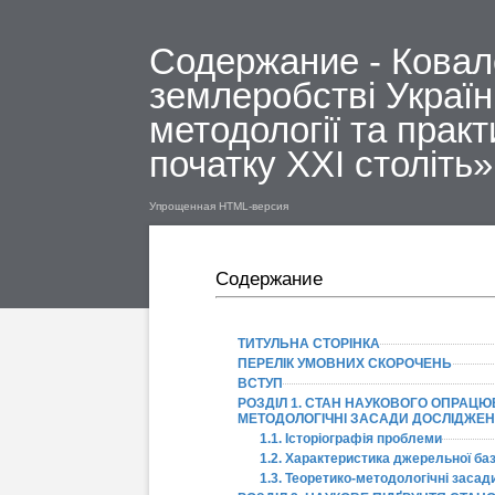
Содержание - Ковале
землеробстві України
методології та практ
початку ХХІ століть»
Упрощенная HTML-версия
Содержание
ТИТУЛЬНА СТОРІНКА
ПЕРЕЛІК УМОВНИХ СКОРОЧЕНЬ
ВСТУП
РОЗДІЛ 1. СТАН НАУКОВОГО ОПРАЦЮ
МЕТОДОЛОГІЧНІ ЗАСАДИ ДОСЛІДЖЕ
1.1. Історіографія проблеми
1.2. Характеристика джерельної ба
1.3. Теоретико-методологічні заса