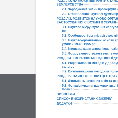
РОЗДІЛ 2. НАУКОВЕ ПІДҐРУНТЯ СТА
ЗЕМЛЕРОБСТВА
2.1. Зародження знань про чергува
2.2. Становлення наукової думки пр
РОЗДІЛ 3. РОЗВИТОК НАУКОВО-ОРГА
ЗАСТОСУВАННЯ СІВОЗМІН В УКРАЇНІ
3.1. Наукове обґрунтування чергув
рр.
3.2. Особливості організації сівозм
3.3. Науково-організаційні основи 
умовах 1930–1955 рр.
3.4. Інтенсифікація агрофітоценозів
3.5. Формування стратегії землеко
РОЗДІЛ 4. ЕВОЛЮЦІЯ МЕТОДОЛОГІЇ 
4.1. Раціоналізація методів у досл
культур
4.2. Когнітивна роль методики пол
РОЗДІЛ 5. НАУКОВІ ШКОЛИ І ЦЕНТРИ 
5.1. Діяльність наукових шкіл та ц
5.2. Функціонування наукових шкіл і
Поліссі
ВИСНОВКИ
СПИСОК ВИКОРИСТАНИХ ДЖЕРЕЛ
ДОДАТКИ